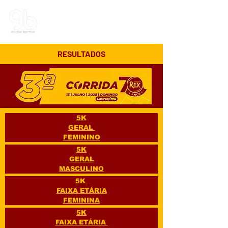
G&B | Soluções Esportivas
RESULTADOS
5K
GERAL
FEMININO
5K
GERAL
MASCULINO
5K
FAIXA ETÁRIA
FEMININA
5K
FAIXA ETÁRIA