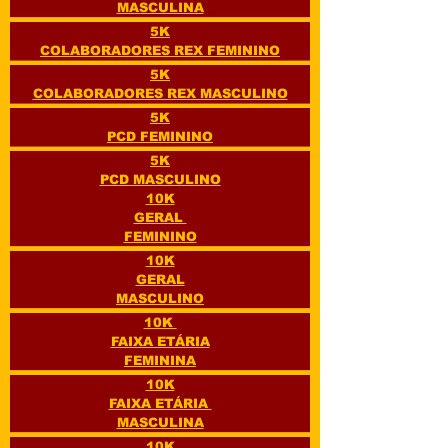
MASCULINA
5K
COLABORADORES REX FEMININO
5K
COLABORADORES REX MASCULINO
5K
PCD FEMININO
5K
PCD MASCULINO
10K
GERAL
FEMININO
10K
GERAL
MASCULINO
10K
FAIXA ETÁRIA
FEMININA
10K
FAIXA ETÁRIA
MASCULINA
10K