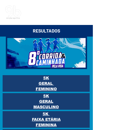
G&B | Soluções Esportivas
RESULTADOS
5K
GERAL
FEMININO
5K
GERAL
MASCULINO
5K
FAIXA ETÁRIA
FEMININA