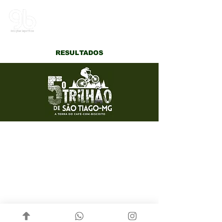
G&B | Soluções Esportivas
RESULTADOS
CATEGORIA GERAL
FEMININA
CATEGORIA GERAL
MASCULINA
Política de Privacidade